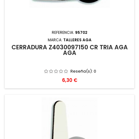
REFERENCIA:
95702
MARCA:
TALLERES AGA
CERRADURA Z4030097150 CR TRIA AGA
AGA
Reseña(s):
0
Precio
6,30 €