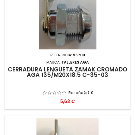
REFERENCIA:
95700
MARCA:
TALLERES AGA
CERRADURA LENGÜETA ZAMAK CROMADO
AGA 135/M20X18.5 C-35-03
Reseña(s):
0
Precio
5,63 €