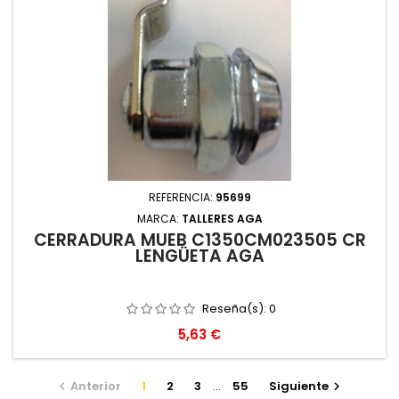
REFERENCIA:
95699
MARCA:
TALLERES AGA
CERRADURA MUEB C1350CM023505 CR
LENGÜETA AGA
Reseña(s):
0
Precio
5,63 €
Anterior
1
2
3
…
55
Siguiente

