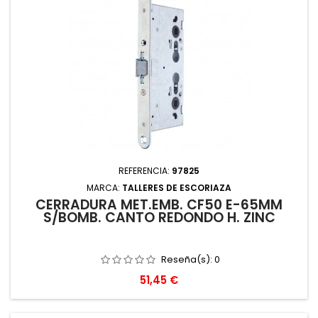
REFERENCIA:
97825
MARCA:
TALLERES DE ESCORIAZA
CERRADURA MET.EMB. CF50 E-65MM
S/BOMB. CANTO REDONDO H. ZINC
Reseña(s):
0
Precio
51,45 €