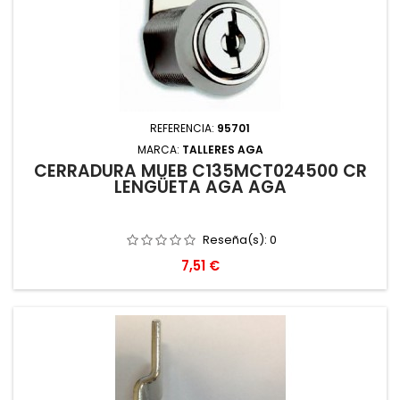
REFERENCIA:
95701
MARCA:
TALLERES AGA
CERRADURA MUEB C135MCT024500 CR
LENGÜETA AGA AGA
Reseña(s):
0
Precio
7,51 €