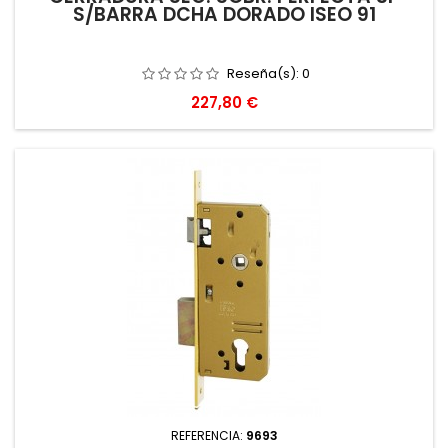
S/BARRA DCHA DORADO ISEO 91
Reseña(s):
0
Precio
227,80 €
REFERENCIA:
9693