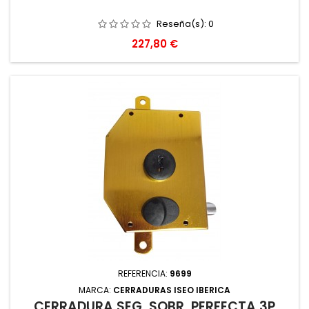
Reseña(s):
0
Precio
227,80 €
REFERENCIA:
9699
MARCA:
CERRADURAS ISEO IBERICA
CERRADURA SEG. SOBR. PERFECTA 3P