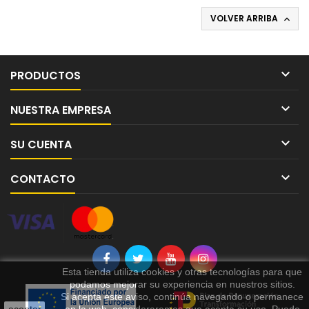
VOLVER ARRIBA


PRODUCTOS

NUESTRA EMPRESA

SU CUENTA

CONTACTO
Esta tienda utiliza cookies y otras tecnologías para que
podamos mejorar su experiencia en nuestros sitios.
Si acepta este aviso, continúa navegando o permanece