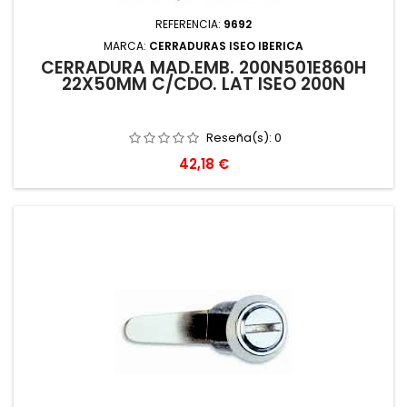
REFERENCIA:
9692
MARCA:
CERRADURAS ISEO IBERICA
CERRADURA MAD.EMB. 200N501E860H
22X50MM C/CDO. LAT ISEO 200N
Reseña(s):
0
Precio
42,18 €