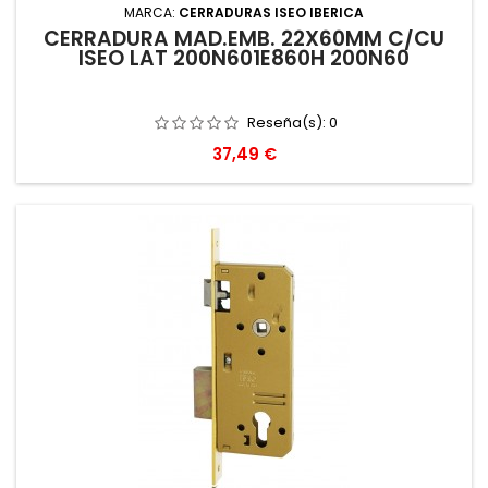
MARCA:
CERRADURAS ISEO IBERICA
CERRADURA MAD.EMB. 22X60MM C/CU
ISEO LAT 200N601E860H 200N60
Reseña(s):
0
Precio
37,49 €