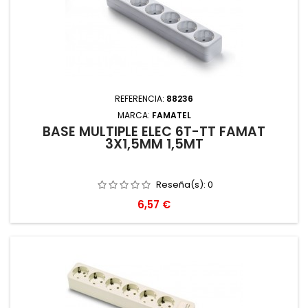
REFERENCIA:
88236
MARCA:
FAMATEL
BASE MULTIPLE ELEC 6T-TT FAMAT
3X1,5MM 1,5MT
Reseña(s):
0
Precio
6,57 €