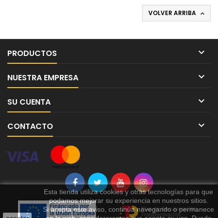
VOLVER ARRIBA


PRODUCTOS

NUESTRA EMPRESA

SU CUENTA

CONTACTO
Esta tienda utiliza cookies y otras tecnologías para que
podamos mejorar su experiencia en nuestros sitios.
Si acepta este aviso, continúa navegando o permanece