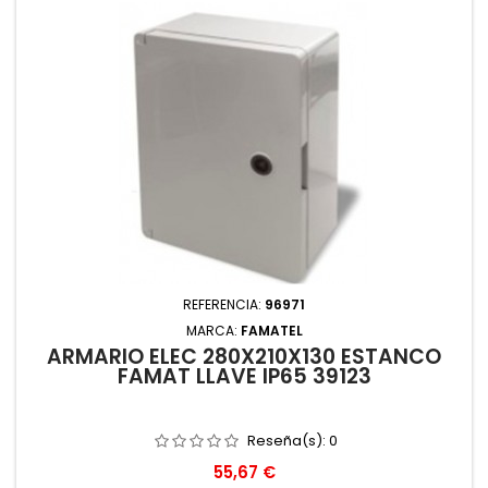
REFERENCIA:
96971
MARCA:
FAMATEL
ARMARIO ELEC 280X210X130 ESTANCO
FAMAT LLAVE IP65 39123
Reseña(s):
0
Precio
55,67 €