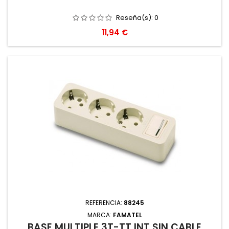
Reseña(s):
0
Precio
11,94 €
REFERENCIA:
88245
MARCA:
FAMATEL
BASE MULTIPLE 3T-TT INT SIN CABLE