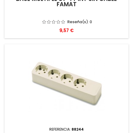
FAMAT
Reseña(s):
0
Precio
9,57 €
REFERENCIA:
88244