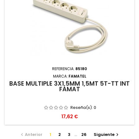
REFERENCIA:
85180
MARCA:
FAMATEL
BASE MULTIPLE 3X1,5MM 1,5MT 5T-TT INT
FAMAT
Reseña(s):
0
Precio
17,62 €
Anterior
1
2
3
…
26
Siguiente

