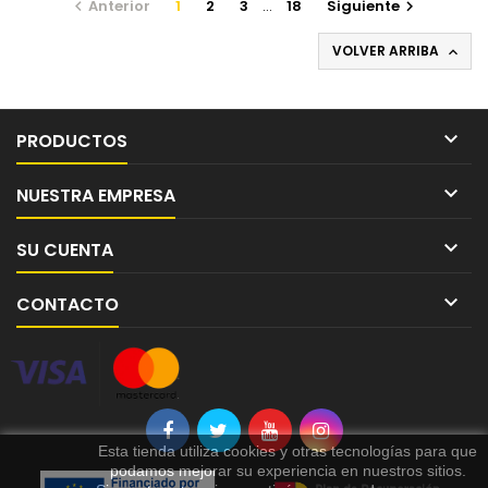
Anterior
1
2
3
…
18
Siguiente


VOLVER ARRIBA


PRODUCTOS

NUESTRA EMPRESA

SU CUENTA

CONTACTO
Esta tienda utiliza cookies y otras tecnologías para que
podamos mejorar su experiencia en nuestros sitios.