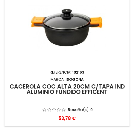
REFERENCIA:
102163
MARCA:
ISOGONA
CACEROLA COC ALTA 20CM C/TAPA IND
ALUMINIO FUNDIDO EFFICENT
Reseña(s):
0
Precio
53,78 €