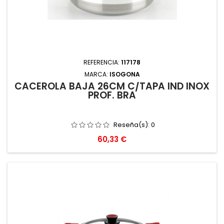
REFERENCIA:
117178
MARCA:
ISOGONA
CACEROLA BAJA 26CM C/TAPA IND INOX
PROF. BRA
Reseña(s):
0
Precio
60,33 €