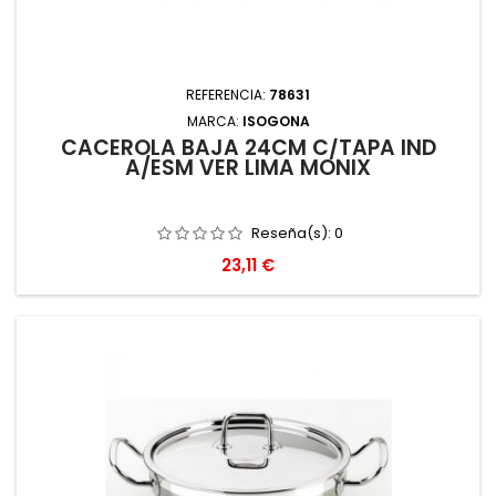
REFERENCIA:
78631
MARCA:
ISOGONA
CACEROLA BAJA 24CM C/TAPA IND
A/ESM VER LIMA MONIX
Reseña(s):
0
Precio
23,11 €