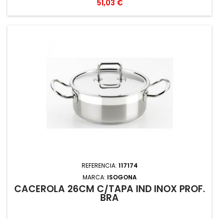
Precio
51,03 €
REFERENCIA:
117174
MARCA:
ISOGONA
CACEROLA 26CM C/TAPA IND INOX PROF.
BRA