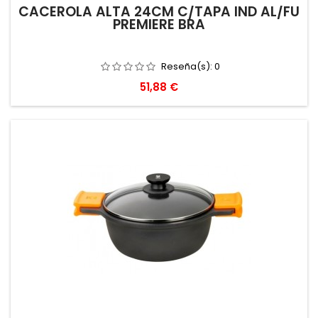
CACEROLA ALTA 24CM C/TAPA IND AL/FU
PREMIERE BRA
Reseña(s):
0
Precio
51,88 €