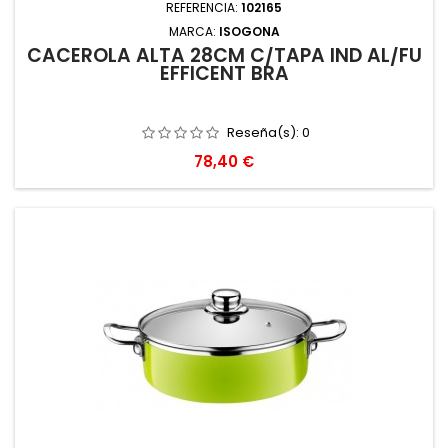
REFERENCIA:
102165
MARCA:
ISOGONA
CACEROLA ALTA 28CM C/TAPA IND AL/FU
EFFICENT BRA
Reseña(s):
0
Precio
78,40 €