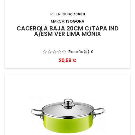
REFERENCIA:
78630
MARCA:
ISOGONA
CACEROLA BAJA 20CM C/TAPA IND
A/ESM VER LIMA MONIX
Reseña(s):
0
Precio
20,58 €