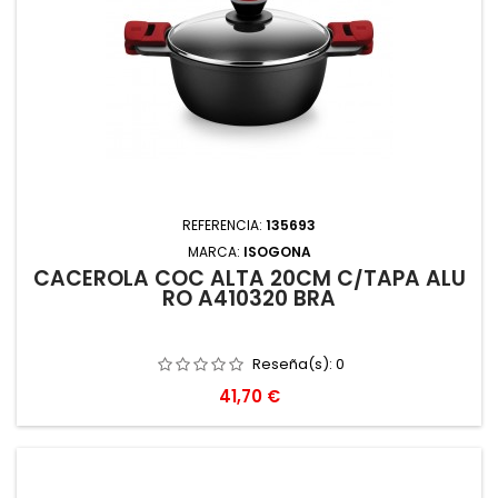
REFERENCIA:
135693
MARCA:
ISOGONA
CACEROLA COC ALTA 20CM C/TAPA ALU
RO A410320 BRA
Reseña(s):
0
Precio
41,70 €