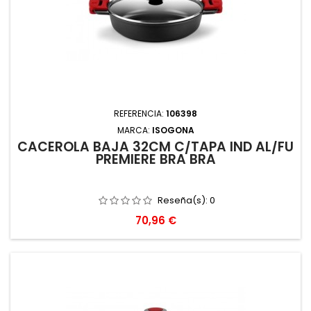
REFERENCIA:
106398
MARCA:
ISOGONA
CACEROLA BAJA 32CM C/TAPA IND AL/FU
PREMIERE BRA BRA
Reseña(s):
0
Precio
70,96 €