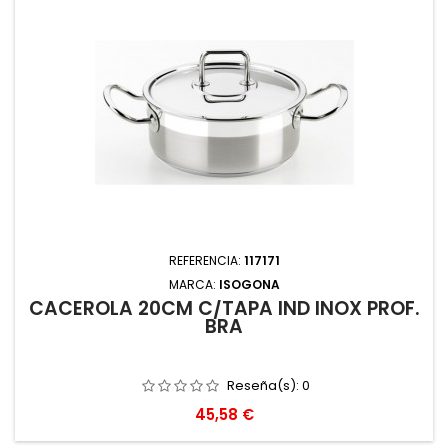
REFERENCIA:
117171
MARCA:
ISOGONA
CACEROLA 20CM C/TAPA IND INOX PROF.
BRA
Reseña(s):
0
Precio
45,58 €