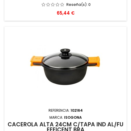
Reseña(s):
0
Precio
65,44 €
REFERENCIA:
102164
MARCA:
ISOGONA
CACEROLA ALTA 24CM C/TAPA IND AL/FU
EFFICENT BRA