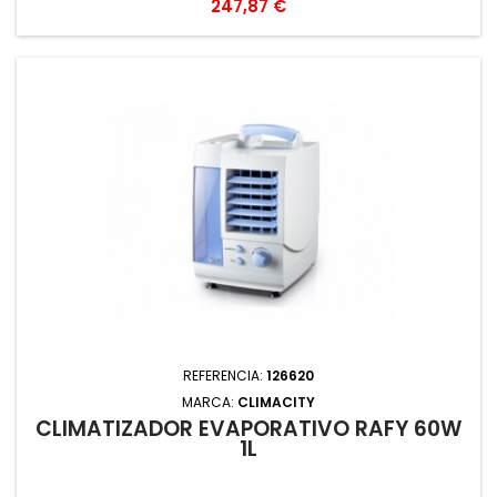
Precio
247,87 €
REFERENCIA:
126620
MARCA:
CLIMACITY
CLIMATIZADOR EVAPORATIVO RAFY 60W
1L