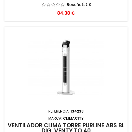
Reseña(s):
0
Precio
84,38 €
REFERENCIA:
134238
MARCA:
CLIMACITY
VENTILADOR CLIMA TORRE PURLINE ABS BL
DIG. VENTY TO 40