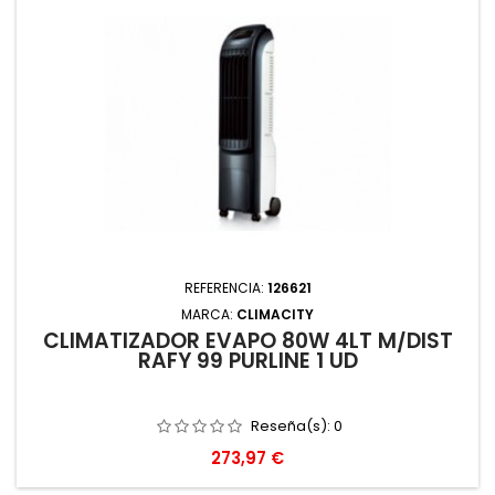
REFERENCIA:
126621
MARCA:
CLIMACITY
CLIMATIZADOR EVAPO 80W 4LT M/DIST
RAFY 99 PURLINE 1 UD
Reseña(s):
0
Precio
273,97 €