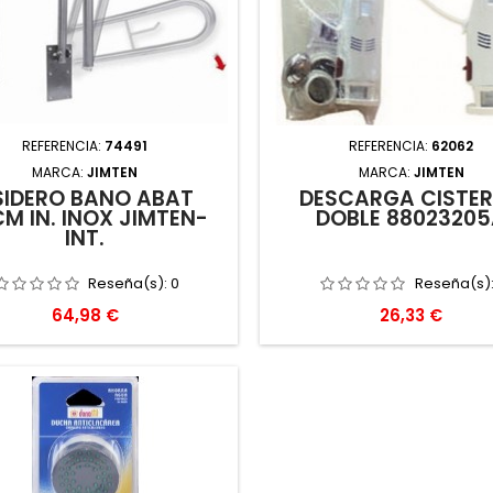
REFERENCIA:
74491
REFERENCIA:
62062
MARCA:
JIMTEN
MARCA:
JIMTEN
SIDERO BAÑO ABAT
DESCARGA CISTE
M IN. INOX JIMTEN-
DOBLE 8802320
INT.
Reseña(s):
0
Reseña(s)
Precio
Precio
64,98 €
26,33 €