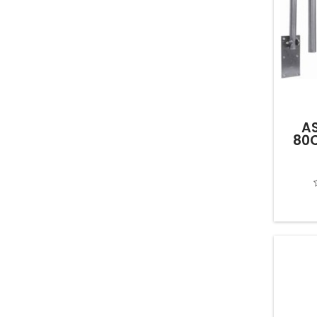
A
80C