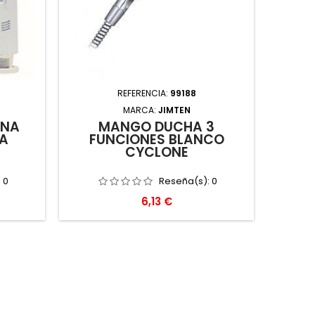
REFERENCIA:
99188
MARCA:
JIMTEN
RNA
MANGO DUCHA 3
5A
FUNCIONES BLANCO
CYCLONE
:
0
Reseña(s):
0
Precio
6,13 €