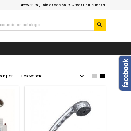
Bienvenido,
Iniciar sesión
o
Crear una cuenta




ar por:
Relevancia