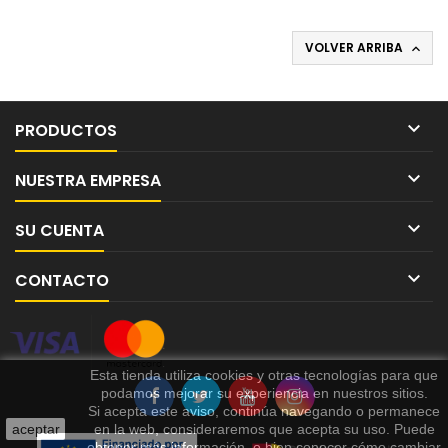
VOLVER ARRIBA


PRODUCTOS

NUESTRA EMPRESA

SU CUENTA

CONTACTO
Esta tienda utiliza cookies y otras tecnologías para que
podamos mejorar su experiencia en nuestros sitios.
Si acepta este aviso, continúa navegando o permanece
aceptar
en la web, consideraremos que acepta su uso. Puede
obtener más información, o bien conocer cómo cambiar