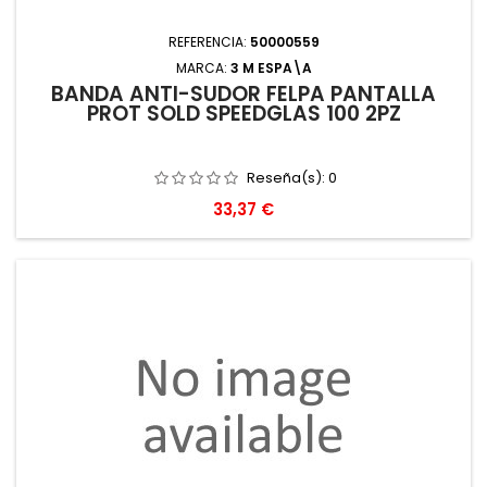
REFERENCIA:
50000559
MARCA:
3 M ESPA\A
BANDA ANTI-SUDOR FELPA PANTALLA
PROT SOLD SPEEDGLAS 100 2PZ
Reseña(s):
0
Precio
33,37 €