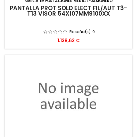
MARCA:
IMPORTACIONES MENAJE-JAMONERO
PANTALLA PROT SOLD ELECT FIL/AUT T3-
T13 VISOR 54X107MM9100XX
Reseña(s):
0
Precio
1.138,63 €