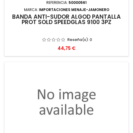
REFERENCIA:
50000561
MARCA:
IMPORTACIONES MENAJE-JAMONERO
BANDA ANTI-SUDOR ALGOD PANTALLA
PROT SOLD SPEEDGLAS 9100 3PZ
Reseña(s):
0
Precio
44,75 €