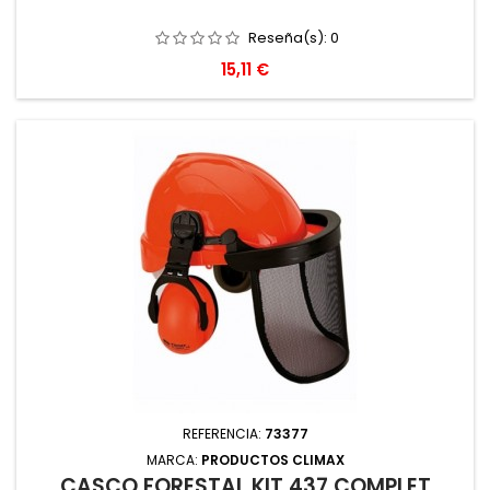
Reseña(s):
0
Precio
15,11 €
REFERENCIA:
73377
MARCA:
PRODUCTOS CLIMAX
CASCO FORESTAL KIT 437 COMPLET