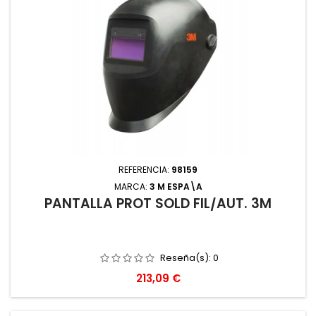
REFERENCIA:
98159
MARCA:
3 M ESPA\A
PANTALLA PROT SOLD FIL/AUT. 3M
Reseña(s):
0
Precio
213,09 €