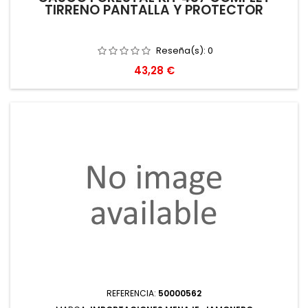
TIRRENO PANTALLA Y PROTECTOR
Reseña(s):
0
Precio
43,28 €
REFERENCIA:
50000562