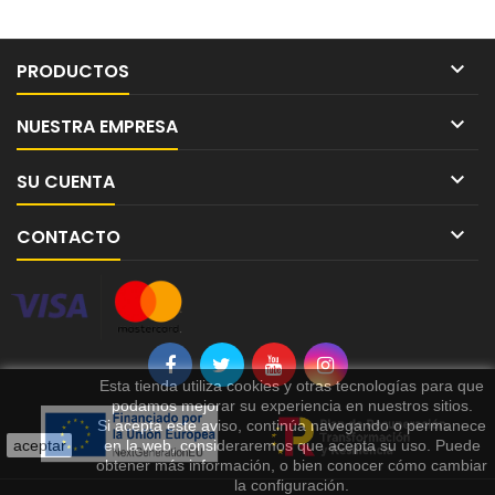

PRODUCTOS

NUESTRA EMPRESA

SU CUENTA

CONTACTO
Esta tienda utiliza cookies y otras tecnologías para que
podamos mejorar su experiencia en nuestros sitios.
Si acepta este aviso, continúa navegando o permanece
aceptar
en la web, consideraremos que acepta su uso. Puede
obtener más información, o bien conocer cómo cambiar
la configuración.