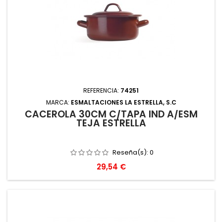
REFERENCIA:
74251
MARCA:
ESMALTACIONES LA ESTRELLA, S.C
CACEROLA 30CM C/TAPA IND A/ESM
TEJA ESTRELLA
Reseña(s):
0
Precio
29,54 €