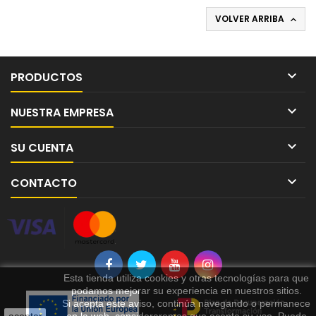
VOLVER ARRIBA


PRODUCTOS

NUESTRA EMPRESA

SU CUENTA

CONTACTO
Esta tienda utiliza cookies y otras tecnologías para que
podamos mejorar su experiencia en nuestros sitios.
Si acepta este aviso, continúa navegando o permanece