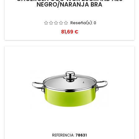
NEGRO/NARANJA BRA
Reseña(s):
0
Precio
81,69 €
REFERENCIA:
78631