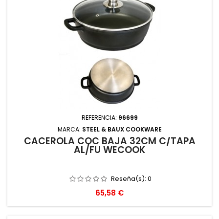
REFERENCIA:
96699
MARCA:
STEEL & BAUX COOKWARE
CACEROLA COC BAJA 32CM C/TAPA
AL/FU WECOOK
Reseña(s):
0
Precio
65,58 €