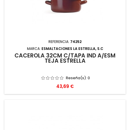
REFERENCIA:
74252
MARCA:
ESMALTACIONES LA ESTRELLA, S.C
CACEROLA 32CM C/TAPA IND A/ESM
TEJA ESTRELLA
Reseña(s):
0
Precio
43,69 €