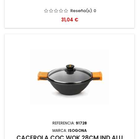
Reseña(s):
0
Precio
31,04 €
REFERENCIA:
91728
MARCA:
ISOGONA
CACEROLA COC WOK 28CM IND ALU