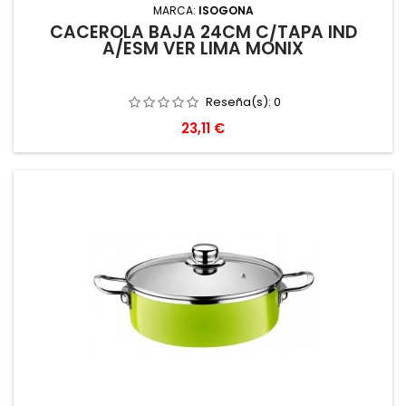
MARCA:
ISOGONA
CACEROLA BAJA 24CM C/TAPA IND
A/ESM VER LIMA MONIX
Reseña(s):
0
Precio
23,11 €