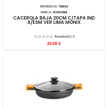
REFERENCIA:
78630
MARCA:
ISOGONA
CACEROLA BAJA 20CM C/TAPA IND
A/ESM VER LIMA MONIX
Reseña(s):
0
Precio
20,58 €