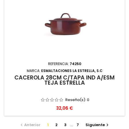
REFERENCIA:
74250
MARCA:
ESMALTACIONES LA ESTRELLA, S.C
CACEROLA 28CM C/TAPA IND A/ESM
TEJA ESTRELLA
Reseña(s):
0
Precio
32,06 €
Anterior
1
2
3
…
7
Siguiente

