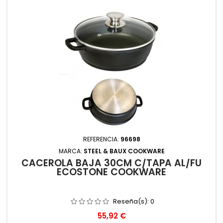
REFERENCIA:
96698
MARCA:
STEEL & BAUX COOKWARE
CACEROLA BAJA 30CM C/TAPA AL/FU
ECOSTONE COOKWARE
Reseña(s):
0
Precio
55,92 €