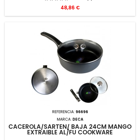
Precio
48,86 €
REFERENCIA:
96696
MARCA:
DECA
CACEROLA/SARTEN/ BAJA 24CM MANGO
EXTRAIBLE AL/FU COOKWARE