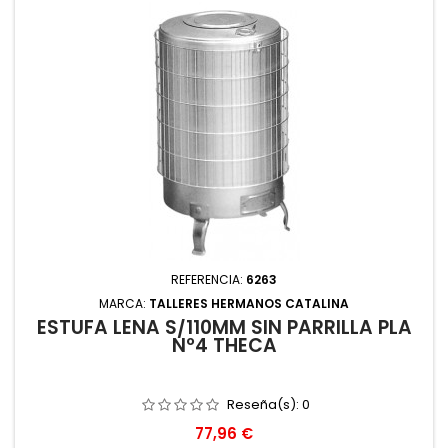
REFERENCIA:
6263
MARCA:
TALLERES HERMANOS CATALINA
ESTUFA LEÑA S/110MM SIN PARRILLA PLA
Nº4 THECA
Reseña(s):
0
Precio
77,96 €