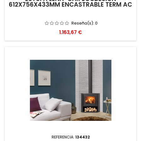
612X756X433MM ENCASTRABLE TERM AC
Reseña(s):
0
Precio
1.163,67 €
REFERENCIA:
134432