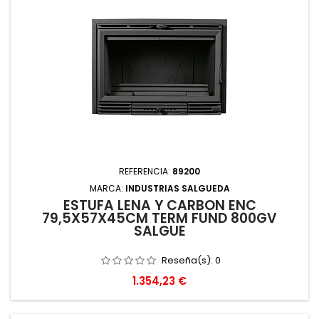
REFERENCIA:
89200
MARCA:
INDUSTRIAS SALGUEDA
ESTUFA LEÑA Y CARBON ENC
79,5X57X45CM TERM FUND 800GV
SALGUE
Reseña(s):
0
Precio
1.354,23 €