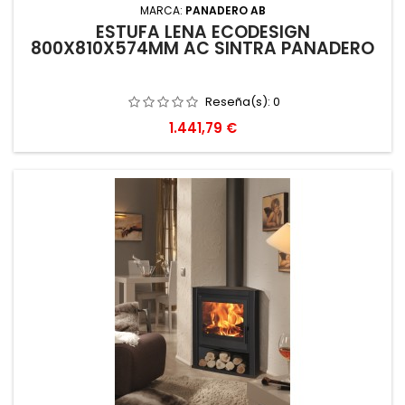
MARCA:
PANADERO AB
ESTUFA LEÑA ECODESIGN
800X810X574MM AC SINTRA PANADERO
Reseña(s):
0
Precio
1.441,79 €