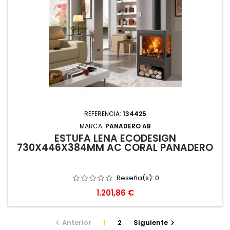
REFERENCIA:
134425
MARCA:
PANADERO AB
ESTUFA LEÑA ECODESIGN
730X446X384MM AC CORAL PANADERO
Reseña(s):
0
Precio
1.201,86 €
Anterior
1
2
Siguiente

