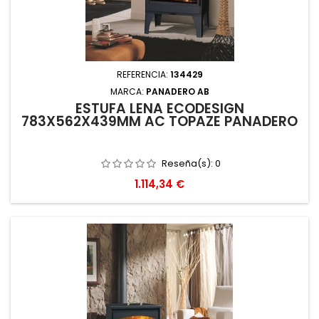
REFERENCIA:
134429
MARCA:
PANADERO AB
ESTUFA LEÑA ECODESIGN
783X562X439MM AC TOPAZE PANADERO
Reseña(s):
0
Precio
1.114,34 €