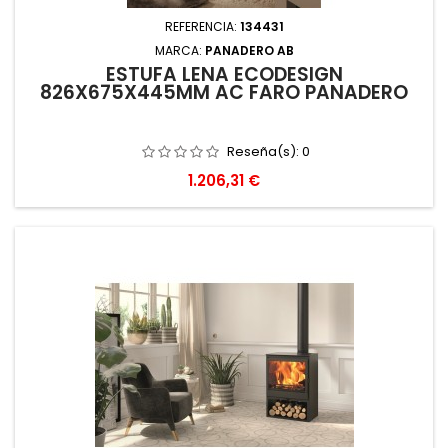
REFERENCIA:
134431
MARCA:
PANADERO AB
ESTUFA LEÑA ECODESIGN
826X675X445MM AC FARO PANADERO
Reseña(s):
0
Precio
1.206,31 €