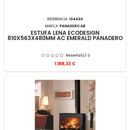
REFERENCIA:
134430
MARCA:
PANADERO AB
ESTUFA LEÑA ECODESIGN
810X563X480MM AC EMERALD PANADERO
Reseña(s):
0
Precio
1.188,33 €