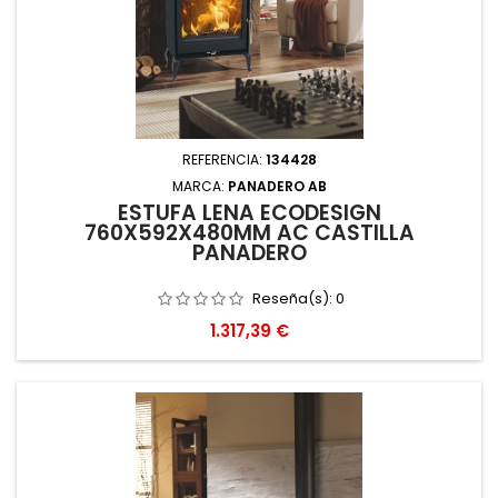
REFERENCIA:
134428
MARCA:
PANADERO AB
ESTUFA LEÑA ECODESIGN
760X592X480MM AC CASTILLA
PANADERO
Reseña(s):
0
Precio
1.317,39 €