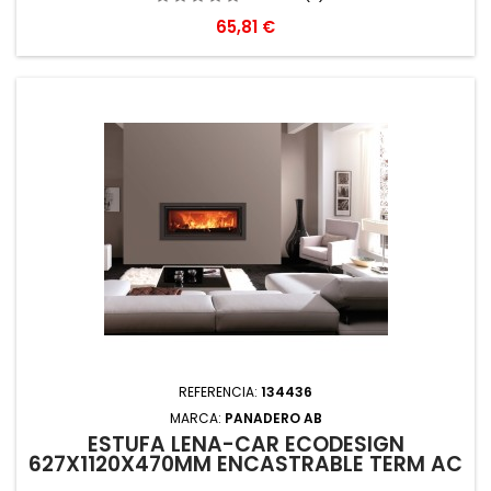
Precio
65,81 €
REFERENCIA:
134436
MARCA:
PANADERO AB
ESTUFA LEÑA-CAR ECODESIGN
627X1120X470MM ENCASTRABLE TERM AC