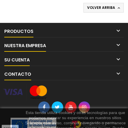
VOLVER ARRIBA


PRODUCTOS

NUESTRA EMPRESA

SU CUENTA

CONTACTO
Esta tienda utiliza cookies y otras tecnologías para que
podamos mejorar su experiencia en nuestros sitios.
Si acepta este aviso, continúa navegando o permanece