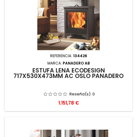
REFERENCIA:
134426
MARCA:
PANADERO AB
ESTUFA LEÑA ECODESIGN
717X530X473MM AC OSLO PANADERO
Reseña(s):
0
Precio
1.151,78 €