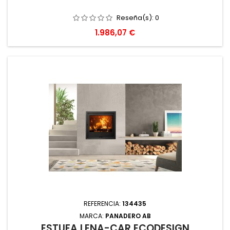
Reseña(s):
0
Precio
1.986,07 €
REFERENCIA:
134435
MARCA:
PANADERO AB
ESTUFA LEÑA-CAR ECODESIGN