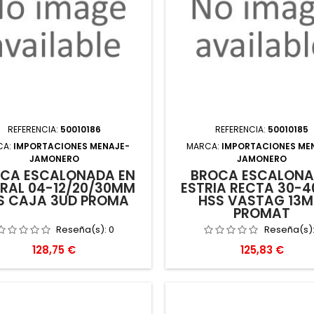
REFERENCIA:
50010186
REFERENCIA:
50010185
CA:
IMPORTACIONES MENAJE-
MARCA:
IMPORTACIONES ME
JAMONERO
JAMONERO
CA ESCALONADA EN
BROCA ESCALON
IRAL 04-12/20/30MM
ESTRIA RECTA 30-
S CAJA 3UD PROMA
HSS VASTAG 13
PROMAT
Reseña(s):
0
Reseña(s)
Precio
Precio
128,75 €
125,83 €