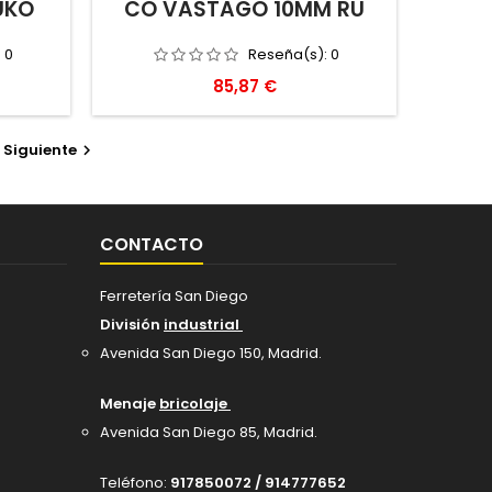
UKO
CO VASTAGO 10MM RU
:
0
Reseña(s):
0
Precio
85,87 €
Siguiente

CONTACTO
Ferretería San Diego
División
industrial
Avenida San Diego 150, Madrid
.
Menaje
bricolaje
Avenida San Diego 85, Madrid.
Teléfono:
917850072 / 914777652