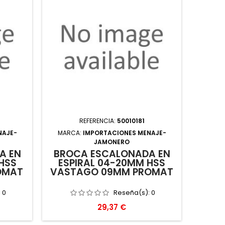
REFERENCIA:
50010181
NAJE-
MARCA:
IMPORTACIONES MENAJE-
JAMONERO
A EN
BROCA ESCALONADA EN
HSS
ESPIRAL 04-20MM HSS
OMAT
VASTAGO 09MM PROMAT
:
0
Reseña(s):
0
Precio
29,37 €