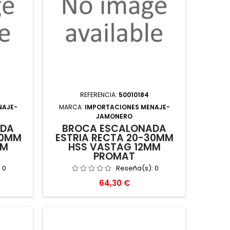
REFERENCIA:
50010184
NAJE-
MARCA:
IMPORTACIONES MENAJE-
JAMONERO
ADA
BROCA ESCALONADA
40MM
ESTRIA RECTA 20-30MM
MM
HSS VASTAG 12MM
PROMAT
:
0
Reseña(s):
0
Precio
64,30 €