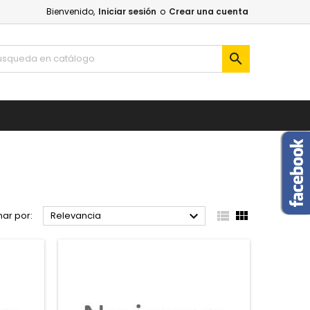
Bienvenido,
Iniciar sesión
o
Crear una cuenta




ar por:
Relevancia