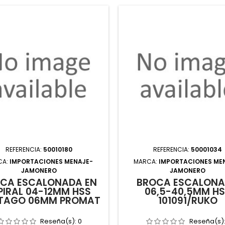
REFERENCIA:
50010180
REFERENCIA:
50001034
CA:
IMPORTACIONES MENAJE-
MARCA:
IMPORTACIONES ME
JAMONERO
JAMONERO
CA ESCALONADA EN
BROCA ESCALON
PIRAL 04-12MM HSS
06,5-40,5MM H
TAGO 06MM PROMAT
101091/RUKO
Reseña(s):
0
Reseña(s)