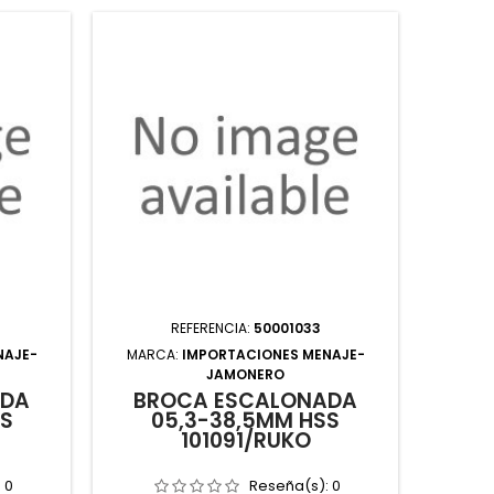
REFERENCIA:
50001033
NAJE-
MARCA:
IMPORTACIONES MENAJE-
JAMONERO
ADA
BROCA ESCALONADA
SS
05,3-38,5MM HSS
101091/RUKO
:
0
Reseña(s):
0