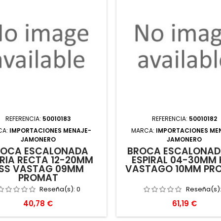
REFERENCIA:
50010183
REFERENCIA:
50010182
CA:
IMPORTACIONES MENAJE-
MARCA:
IMPORTACIONES ME
JAMONERO
JAMONERO
ROCA ESCALONADA
BROCA ESCALONAD
RIA RECTA 12-20MM
ESPIRAL 04-30MM 
SS VASTAG 09MM
VASTAGO 10MM PR
PROMAT
Reseña(s):
0
Reseña(s)
Precio
Precio
40,78 €
61,19 €