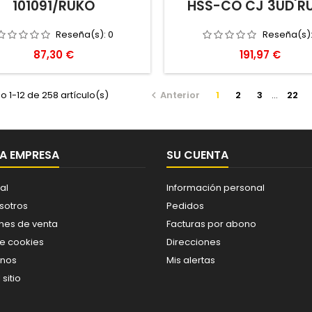
101091/RUKO
HSS-CO CJ 3UD R
Reseña(s):
0
Reseña(s)
Precio
Precio
87,30 €
191,97 €
 1-12 de 258 artículo(s)
Anterior
1
2
3
…
22

A EMPRESA
SU CUENTA
al
Información personal
sotros
Pedidos
nes de venta
Facturas por abono
de cookies
Direcciones
enos
Mis alertas
sitio