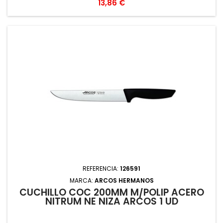
Precio
13,86 €
REFERENCIA:
126591
MARCA:
ARCOS HERMANOS
CUCHILLO COC 200MM M/POLIP ACERO
NITRUM NE NIZA ARCOS 1 UD