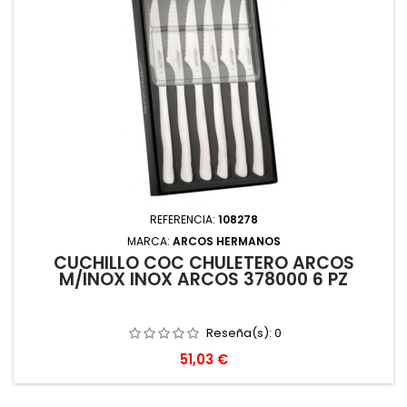
REFERENCIA:
108278
MARCA:
ARCOS HERMANOS
CUCHILLO COC CHULETERO ARCOS
M/INOX INOX ARCOS 378000 6 PZ
Reseña(s):
0
Precio
51,03 €