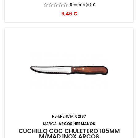
Reseña(s):
0
Precio
9,46 €
REFERENCIA:
62197
MARCA:
ARCOS HERMANOS
CUCHILLO COC CHULETERO 105MM
M/MAD INOX ARCOS