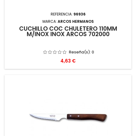
REFERENCIA:
96936
MARCA:
ARCOS HERMANOS
CUCHILLO COC CHULETERO 110MM
M/INOX INOX ARCOS 702000
Reseña(s):
0
Precio
4,63 €