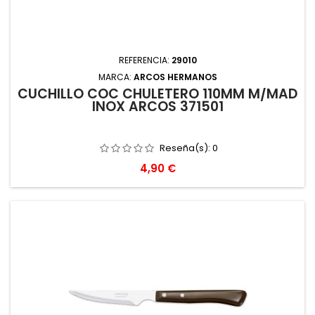
REFERENCIA:
29010
MARCA:
ARCOS HERMANOS
CUCHILLO COC CHULETERO 110MM M/MAD
INOX ARCOS 371501
Reseña(s):
0
Precio
4,90 €