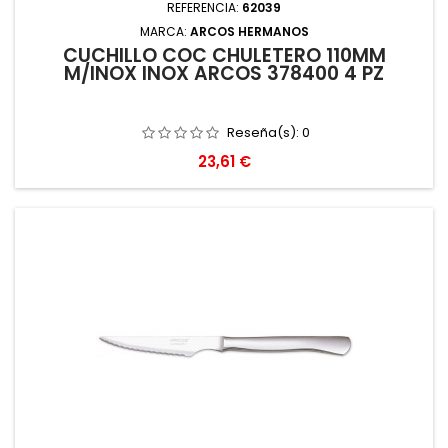
REFERENCIA:
62039
MARCA:
ARCOS HERMANOS
CUCHILLO COC CHULETERO 110MM
M/INOX INOX ARCOS 378400 4 PZ
Reseña(s):
0
Precio
23,61 €