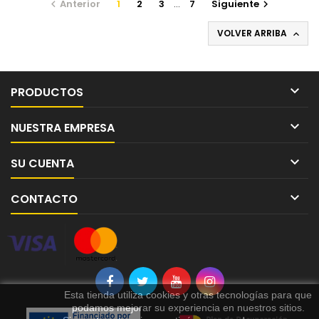
Anterior
1
2
3
…
7
Siguiente


VOLVER ARRIBA


PRODUCTOS

NUESTRA EMPRESA

SU CUENTA

CONTACTO
Esta tienda utiliza cookies y otras tecnologías para que
podamos mejorar su experiencia en nuestros sitios.