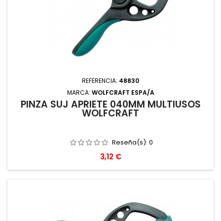
REFERENCIA:
48830
MARCA:
WOLFCRAFT ESPA/A
PINZA SUJ APRIETE 040MM MULTIUSOS
WOLFCRAFT
Reseña(s):
0
Precio
3,12 €