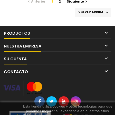
Anterior
1
2
Siguiente


VOLVER ARRIBA


PRODUCTOS

NUESTRA EMPRESA

SU CUENTA

CONTACTO
Esta tienda utiliza cookies y otras tecnologías para que
podamos mejorar su experiencia en nuestros sitios.