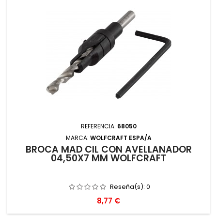
REFERENCIA:
68050
MARCA:
WOLFCRAFT ESPA/A
BROCA MAD CIL CON AVELLANADOR
04,50X7 MM WOLFCRAFT
Reseña(s):
0
Precio
8,77 €