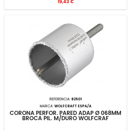
Precio
19,43 €
REFERENCIA:
82501
MARCA:
WOLFCRAFT ESPA/A
CORONA PERFOR. PARED ADAP Ø 068MM
BROCA PIL. M/DURO WOLFCRAF