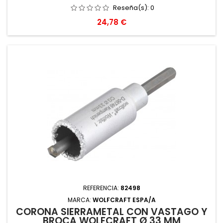
Reseña(s):
0
Precio
24,78 €
REFERENCIA:
82498
MARCA:
WOLFCRAFT ESPA/A
CORONA SIERRAMETAL CON VASTAGO Y
BROCA WOLFCRAFT Ø 33 MM