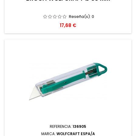
Reseña(s):
0
Precio
17,68 €
REFERENCIA:
136905
MARCA:
WOLFCRAFT ESPA/A