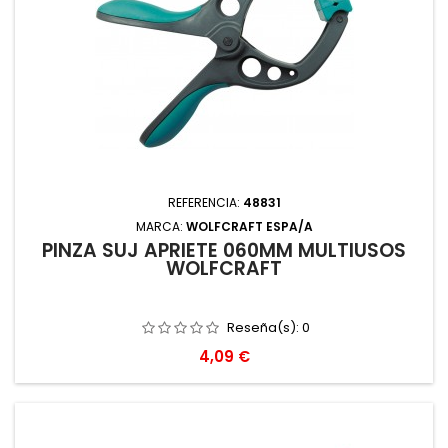
REFERENCIA:
48831
MARCA:
WOLFCRAFT ESPA/A
PINZA SUJ APRIETE 060MM MULTIUSOS
WOLFCRAFT
Reseña(s):
0
Precio
4,09 €