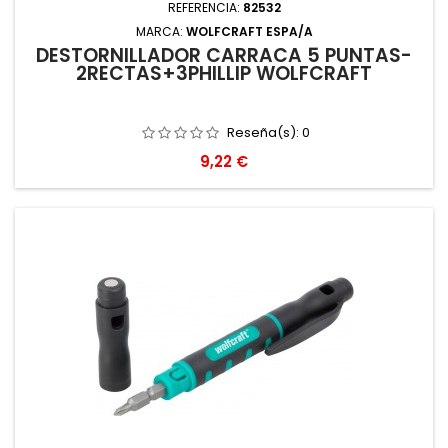
REFERENCIA:
82532
MARCA:
WOLFCRAFT ESPA/A
DESTORNILLADOR CARRACA 5 PUNTAS-
2RECTAS+3PHILLIP WOLFCRAFT
Reseña(s):
0
Precio
9,22 €