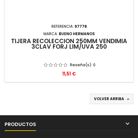
REFERENCIA:
97778
MARCA:
BUENO HERMANOS
TIJERA RECOLECCION 250MM VENDIMIA
3CLAV FORJ LIM/UVA 250
Reseña(s):
0
Precio
11,51 €
VOLVER ARRIBA


PRODUCTOS