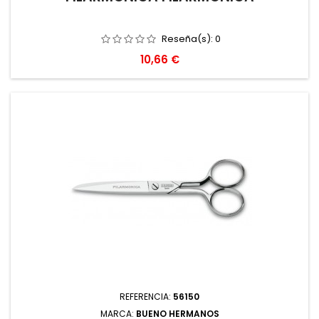
Reseña(s):
0
Precio
10,66 €
REFERENCIA:
56150
MARCA:
BUENO HERMANOS