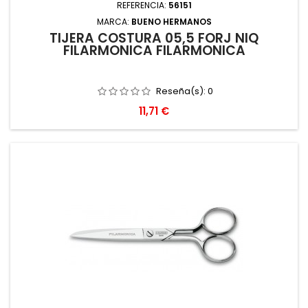
REFERENCIA:
56151
MARCA:
BUENO HERMANOS
TIJERA COSTURA 05,5 FORJ NIQ
FILARMONICA FILARMONICA
Reseña(s):
0
Precio
11,71 €