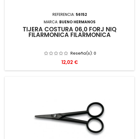
REFERENCIA:
56152
MARCA:
BUENO HERMANOS
TIJERA COSTURA 06,0 FORJ NIQ
FILARMONICA FILARMONICA
Reseña(s):
0
Precio
12,02 €