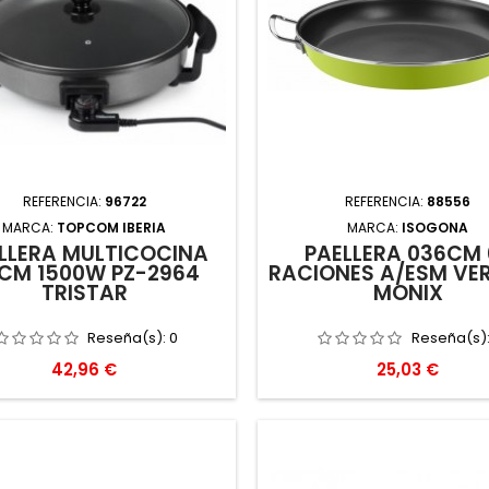
REFERENCIA:
96722
REFERENCIA:
88556
MARCA:
TOPCOM IBERIA
MARCA:
ISOGONA
LLERA MULTICOCINA
PAELLERA 036CM 
CM 1500W PZ-2964
RACIONES A/ESM VER
TRISTAR
MONIX
Reseña(s):
0
Reseña(s)
Precio
Precio
42,96 €
25,03 €