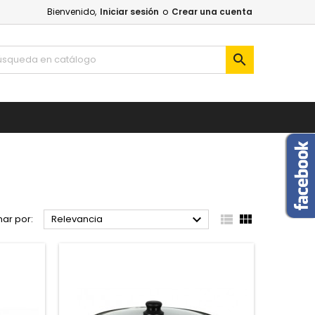
Bienvenido,
Iniciar sesión
o
Crear una cuenta




ar por:
Relevancia