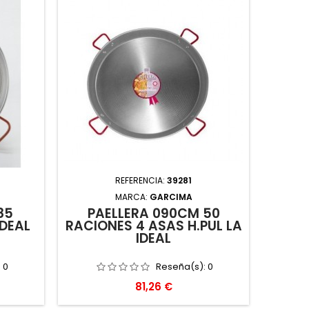
REFERENCIA:
39281
MARCA:
GARCIMA
85
PAELLERA 090CM 50
IDEAL
RACIONES 4 ASAS H.PUL LA
IDEAL
:
0
Reseña(s):
0
Precio
81,26 €