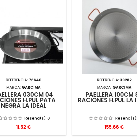
REFERENCIA:
76640
REFERENCIA:
39282
MARCA:
GARCIMA
MARCA:
GARCIMA
AELLERA 030CM 04
PAELLERA 100CM 
CIONES H.PUL PATA
RACIONES H.PUL LA 
NEGRA LA IDEAL
Reseña(s):
0
Reseña(s)
Precio
Precio
11,52 €
155,66 €