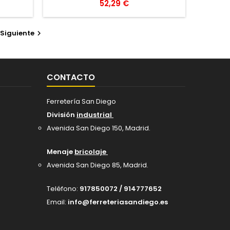
Precio
52,29 €
Siguiente

CONTACTO
Ferretería San Diego
División
industrial
Avenida San Diego 150, Madrid
.
Menaje
bricolaje
Avenida San Diego 85, Madrid.
Teléfono:
917850072 / 914777652
Email:
info@ferreteriasandiego.es