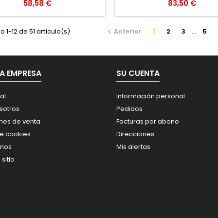
Precio
Precio
58,58 €
83,50 €
 1-12 de 51 artículo(s)
Anterior
1
2
3
…
5

A EMPRESA
SU CUENTA
al
Información personal
sotros
Pedidos
nes de venta
Facturas por abono
de cookies
Direcciones
enos
Mis alertas
sitio