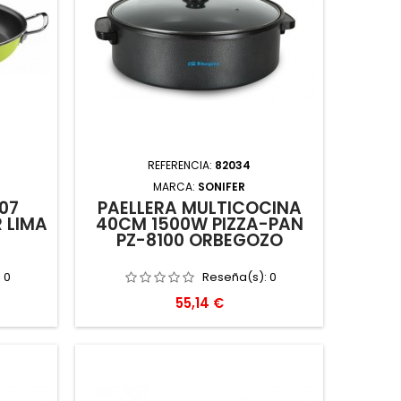
REFERENCIA:
82034
MARCA:
SONIFER
07
PAELLERA MULTICOCINA
 LIMA
40CM 1500W PIZZA-PAN
PZ-8100 ORBEGOZO
:
0
Reseña(s):
0
Precio
55,14 €