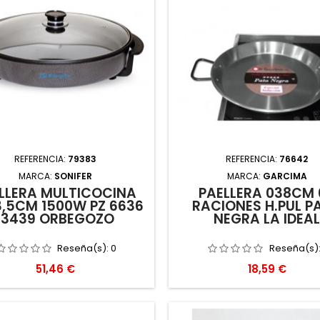
REFERENCIA:
79383
REFERENCIA:
76642
MARCA:
SONIFER
MARCA:
GARCIMA
LLERA MULTICOCINA
PAELLERA 038CM 
,5CM 1500W PZ 6636
RACIONES H.PUL P
13439 ORBEGOZO
NEGRA LA IDEA
Reseña(s):
0
Reseña(s)
Precio
Precio
51,46 €
18,59 €