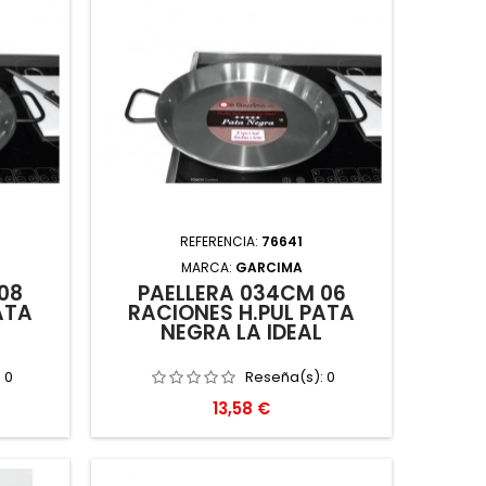
REFERENCIA:
76641
MARCA:
GARCIMA
08
PAELLERA 034CM 06
ATA
RACIONES H.PUL PATA
L
NEGRA LA IDEAL
:
0
Reseña(s):
0
Precio
13,58 €