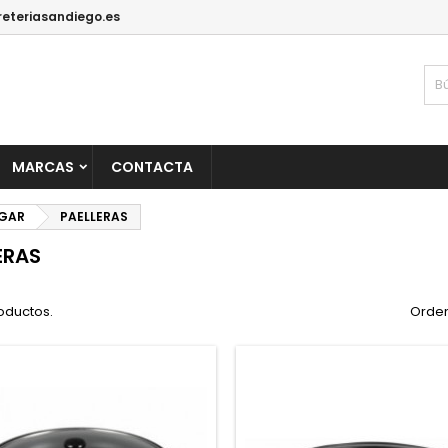
reteriasandiego.es
MARCAS
CONTACTA
OGAR
PAELLERAS
ERAS
oductos.
Orden