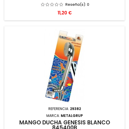
Reseña(s):
0
Precio
11,20 €
REFERENCIA:
29382
MARCA:
METALGRUP
MANGO DUCHA GENESIS BLANCO
845400B