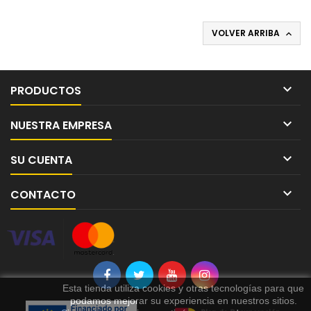
VOLVER ARRIBA


PRODUCTOS

NUESTRA EMPRESA

SU CUENTA

CONTACTO
Esta tienda utiliza cookies y otras tecnologías para que
podamos mejorar su experiencia en nuestros sitios.