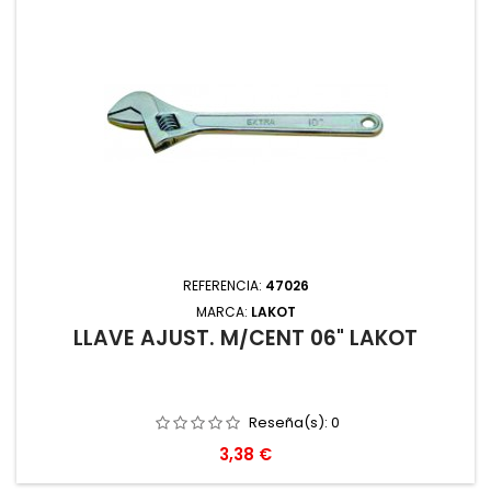
REFERENCIA:
47026
MARCA:
LAKOT
LLAVE AJUST. M/CENT 06" LAKOT
Reseña(s):
0
Precio
3,38 €