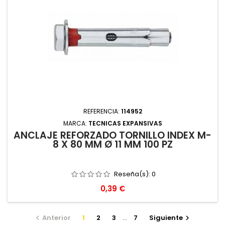
REFERENCIA:
114952
MARCA:
TECNICAS EXPANSIVAS
ANCLAJE REFORZADO TORNILLO INDEX M-
8 X 80 MM Ø 11 MM 100 PZ
Reseña(s):
0
Precio
0,39 €
Anterior
1
2
3
…
7
Siguiente

