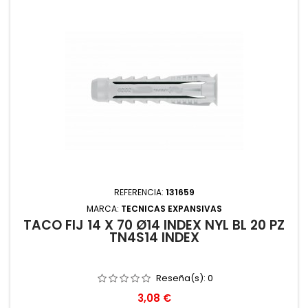
REFERENCIA:
131659
MARCA:
TECNICAS EXPANSIVAS
TACO FIJ 14 X 70 Ø14 INDEX NYL BL 20 PZ
TN4S14 INDEX
Reseña(s):
0
Precio
3,08 €