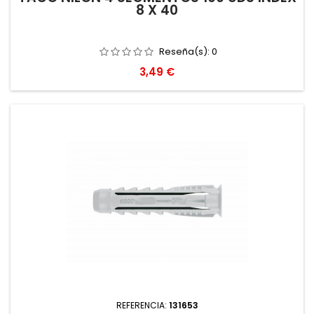
8 X 40
Reseña(s):
0
Precio
3,49 €
REFERENCIA:
131653