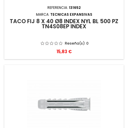
REFERENCIA:
131652
MARCA:
TECNICAS EXPANSIVAS
TACO FIJ 8 X 40 Ø8 INDEX NYL BL 500 PZ
TN4S08EP INDEX
Reseña(s):
0
Precio
15,83 €