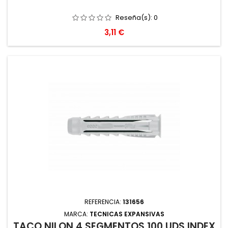
Reseña(s):
0
Precio
3,11 €
REFERENCIA:
131656
MARCA:
TECNICAS EXPANSIVAS
TACO NILON 4 SEGMENTOS 100 UDS INDEX