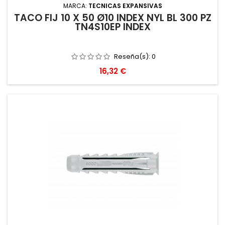
MARCA:
TECNICAS EXPANSIVAS
TACO FIJ 10 X 50 Ø10 INDEX NYL BL 300 PZ
TN4S10EP INDEX
Reseña(s):
0
Precio
16,32 €