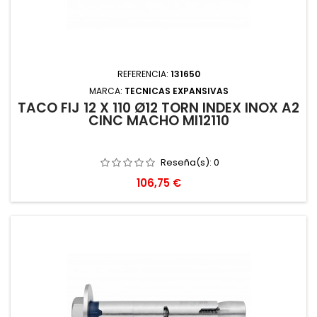
REFERENCIA:
131650
MARCA:
TECNICAS EXPANSIVAS
TACO FIJ 12 X 110 Ø12 TORN INDEX INOX A2
CINC MACHO MI12110
Reseña(s):
0
Precio
106,75 €