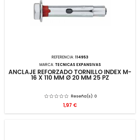
REFERENCIA:
114953
MARCA:
TECNICAS EXPANSIVAS
ANCLAJE REFORZADO TORNILLO INDEX M-
16 X 110 MM Ø 20 MM 25 PZ
Reseña(s):
0
Precio
1,97 €