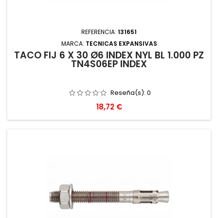
REFERENCIA:
131651
MARCA:
TECNICAS EXPANSIVAS
TACO FIJ 6 X 30 Ø6 INDEX NYL BL 1.000 PZ
TN4S06EP INDEX
Reseña(s):
0
Precio
18,72 €