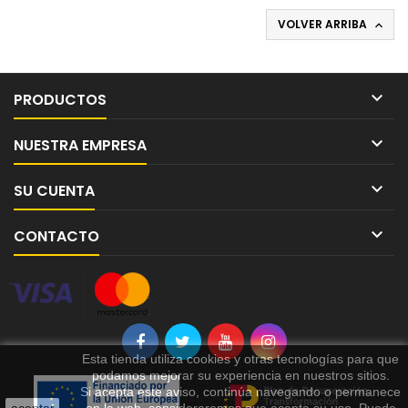
VOLVER ARRIBA


PRODUCTOS

NUESTRA EMPRESA

SU CUENTA

CONTACTO
Esta tienda utiliza cookies y otras tecnologías para que
podamos mejorar su experiencia en nuestros sitios.
Si acepta este aviso, continúa navegando o permanece