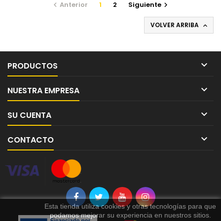
Anterior
1
2
Siguiente


VOLVER ARRIBA


PRODUCTOS

NUESTRA EMPRESA

SU CUENTA

CONTACTO
Esta tienda utiliza cookies y otras tecnologías para que
podamos mejorar su experiencia en nuestros sitios.