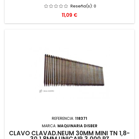
Reseña(s):
0
Precio
11,09 €
REFERENCIA:
118371
MARCA:
MAQUINARIA DISBER
CLAVO CLAVAD.NEUM 30MM MINI TN 1,8-
30 1,8MM UNICAIR 3.000 PZ