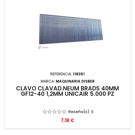
REFERENCIA:
118351
MARCA:
MAQUINARIA DISBER
CLAVO CLAVAD.NEUM BRADS 40MM
GF12-40 1,2MM UNICAIR 5.000 PZ
Reseña(s):
0
Precio
7,18 €