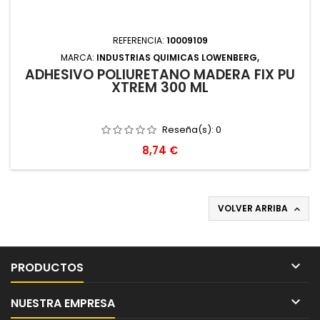
REFERENCIA:
10009109
MARCA:
INDUSTRIAS QUIMICAS LOWENBERG,
ADHESIVO POLIURETANO MADERA FIX PU
XTREM 300 ML
Reseña(s):
0
Precio
8,74 €
VOLVER ARRIBA


PRODUCTOS

NUESTRA EMPRESA