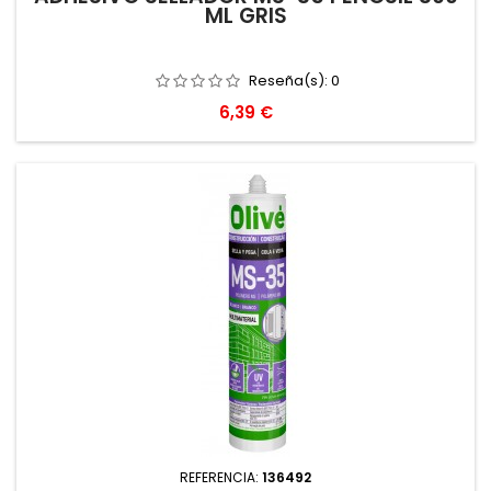
ML GRIS
Reseña(s):
0
Precio
6,39 €
REFERENCIA:
136492