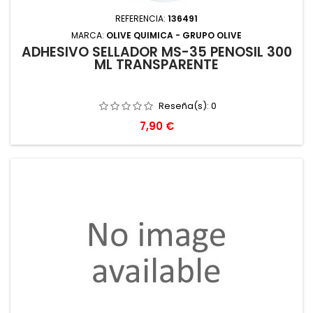
REFERENCIA:
136491
MARCA:
OLIVE QUIMICA - GRUPO OLIVE
ADHESIVO SELLADOR MS-35 PENOSIL 300
ML TRANSPARENTE
Reseña(s):
0
Precio
7,90 €