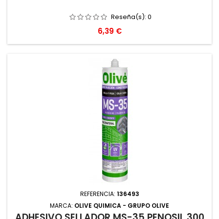
Reseña(s):
0
Precio
6,39 €
REFERENCIA:
136493
MARCA:
OLIVE QUIMICA - GRUPO OLIVE
ADHESIVO SELLADOR MS-35 PENOSIL 300