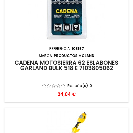
REFERENCIA:
108197
MARCA:
PRODUCTOS MCLAND
CADENA MOTOSIERRA 62 ESLABONES
GARLAND BULK 518 E 7103805062
Reseña(s):
0
Precio
24,04 €