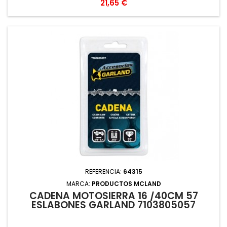
Precio
21,65 €
REFERENCIA:
64315
MARCA:
PRODUCTOS MCLAND
CADENA MOTOSIERRA 16 /40CM 57
ESLABONES GARLAND 7103805057