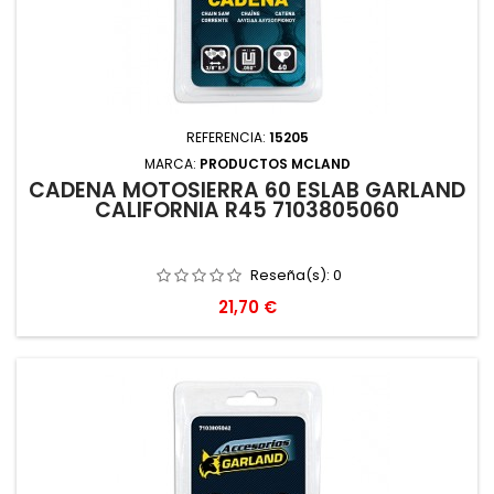
REFERENCIA:
15205
MARCA:
PRODUCTOS MCLAND
CADENA MOTOSIERRA 60 ESLAB GARLAND
CALIFORNIA R45 7103805060
Reseña(s):
0
Precio
21,70 €