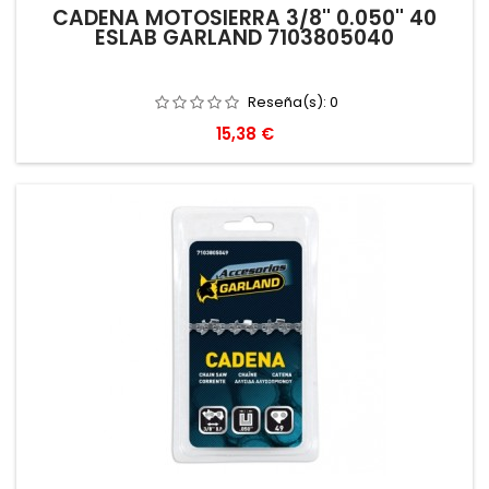
CADENA MOTOSIERRA 3/8'' 0.050'' 40
ESLAB GARLAND 7103805040
Reseña(s):
0
Precio
15,38 €