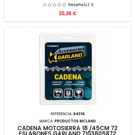
Reseña(s):
0
Precio
20,36 €
REFERENCIA:
64316
MARCA:
PRODUCTOS MCLAND
CADENA MOTOSIERRA 18 /45CM 72
ESLABONES GARLAND 7103805872