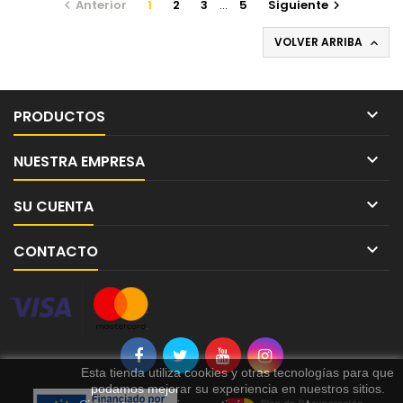
Anterior
1
2
3
…
5
Siguiente


VOLVER ARRIBA


PRODUCTOS

NUESTRA EMPRESA

SU CUENTA

CONTACTO
Esta tienda utiliza cookies y otras tecnologías para que
podamos mejorar su experiencia en nuestros sitios.