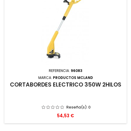
REFERENCIA:
96083
MARCA:
PRODUCTOS MCLAND
CORTABORDES ELECTRICO 350W 2HILOS
Reseña(s):
0
Precio
54,53 €