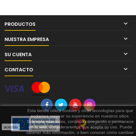

PRODUCTOS

NUESTRA EMPRESA

SU CUENTA

CONTACTO
Esta tienda utiliza cookies y otras tecnologías para que
podamos mejorar su experiencia en nuestros sitios.
Si acepta este aviso, continúa navegando o permanece
aceptar
en la web, consideraremos que acepta su uso. Puede
obtener más información, o bien conocer cómo cambiar