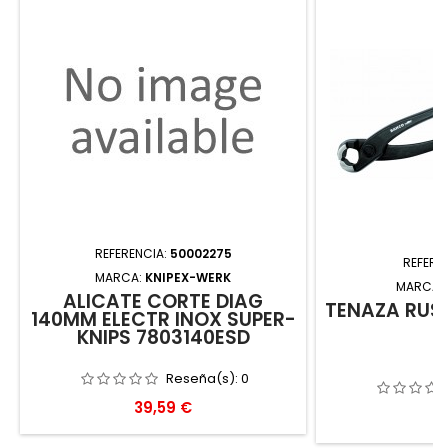
REFERENCIA:
50002275
REFERE
MARCA:
KNIPEX-WERK
MARCA:
ALICATE CORTE DIAG
TENAZA RUS
140MM ELECTR INOX SUPER-
2
KNIPS 7803140ESD
Reseña(s):
0
Precio
39,59 €
Pr
17