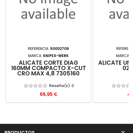
REFERENCIA:
50002709
REFERENC
MARCA:
KNIPEX-WERK
MARCA:
ALICATE CORTE DIAG
ALICATE UN
160MM COMPACTO X-CUT
020
CRO MAX 4,8 7305160
Reseña(s):
0
Precio
Pr
66,95 €
49

PRODUCTOS