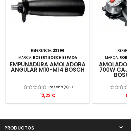
REFERENCIA:
23396
REFERE
MARCA:
ROBERT BOSCH ESPAQA
MARCA:
ROBE
EMPUÑADURA AMOLADORA
AMOLADORA
ANGULAR M10-M14 BOSCH
700W CAJA
BOSC
Reseña(s):
0
Precio
Pr
12,22 €
65

PRODUCTOS