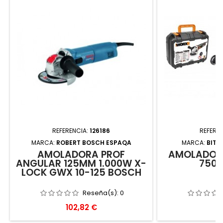
REFERENCIA:
126186
REFERE
MARCA:
ROBERT BOSCH ESPAQA
MARCA:
BITE
AMOLADORA PROF
AMOLADORA
ANGULAR 125MM 1.000W X-
750
LOCK GWX 10-125 BOSCH
Reseña(s):
0
Precio
Pr
102,82 €
81