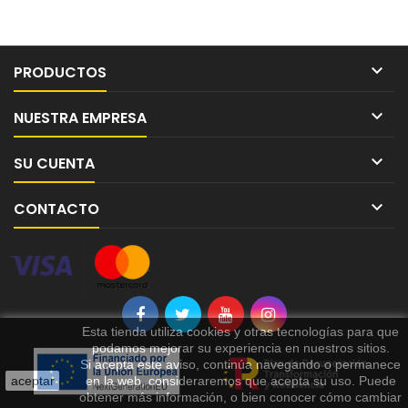

PRODUCTOS

NUESTRA EMPRESA

SU CUENTA

CONTACTO
Esta tienda utiliza cookies y otras tecnologías para que
podamos mejorar su experiencia en nuestros sitios.
Si acepta este aviso, continúa navegando o permanece
aceptar
en la web, consideraremos que acepta su uso. Puede
obtener más información, o bien conocer cómo cambiar