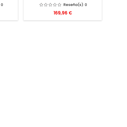
:
0
Reseña(s):
0
Precio
169,96 €