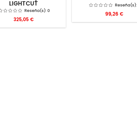
LIGHTCUT
Reseña(s)
Reseña(s):
0
Precio
99,26 €
Precio
325,05 €