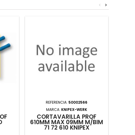
<
>
REFERENCIA:
50002566
MARCA:
KNIPEX-WERK
ROF
CORTAVARILLA PROF
O
610MM MAX 09MM M/BIM
WAG
71 72 610 KNIPEX
M