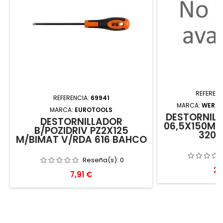
REFERENC
REFERENCIA:
69941
MARCA:
WERA 
MARCA:
EUROTOOLS
DESTORNILL
DESTORNILLADOR
06,5X150MM
B/POZIDRIV PZ2X125
3200
M/BIMAT V/RDA 616 BAHCO
Reseña(s):
0
Pr
20
Precio
7,91 €