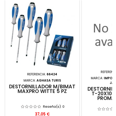
REFERENC
REFERENCIA:
66424
MARCA:
IMPOR
MARCA:
AGHASA TURIS
JA
DESTORNILLADOR M/BIMAT
DESTORNIL
MAXPRO WITTE 5 PZ
T-20X100
PROMA
Reseña(s):
0
Precio
37,05 €