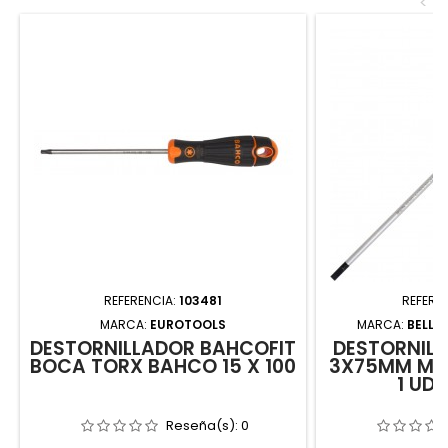
<
REFERENCIA:
103481
REFERE
MARCA:
EUROTOOLS
MARCA:
BELLO
DESTORNILLADOR BAHCOFIT
DESTORNILL
BOCA TORX BAHCO 15 X 100
3X75MM M/B
1 UD
Reseña(s):
0