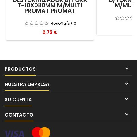
T-10X080MM M/MULTI
M/MULTI
PROMAT PROMAT
Reseña(s):
0
Pr
16
Precio
6,75 €

PRODUCTOS

NUESTRA EMPRESA

SU CUENTA

CONTACTO