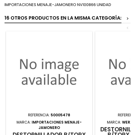
IMPORTACIONES MENAJE-JAMONERO NV100866 UNIDAD
16 OTROS PRODUCTOS EN LA MISMA CATEGORÍA:
>
<
REFERENCIA:
50005478
REFERENC
MARCA:
IMPORTACIONES MENAJE-
MARCA:
WERA 
JAMONERO
DESTORNILL
DESTORNILLADOR B/TORX
B/TORX 