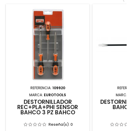
<
REFERENCIA:
109920
REFERE
MARCA:
EUROTOOLS
MARCA:
DESTORNILLADOR
DESTORNIL
REC+PLA+PHI SENSOR
BAHCO
BAHCO 3 PZ BAHCO
Reseña(s):
0