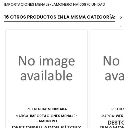
IMPORTACIONES MENAJE-JAMONERO NV100870 UNIDAD
16 OTROS PRODUCTOS EN LA MISMA CATEGORÍA:
>
<
REFERENCIA:
50005484
REFERENC
MARCA:
IMPORTACIONES MENAJE-
MARCA:
WERA 
JAMONERO
DESTOR
DESTORNILLADOR B/TORX
DINAMOMÉ