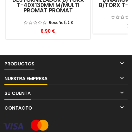
T-40X130MM M/MULTI
B/TORX T- 
PROMAT PROMAT
Reseña(s):
0
Pr
77
Precio
8,90 €

PRODUCTOS

NUESTRA EMPRESA

SU CUENTA

CONTACTO