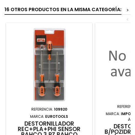
16 OTROS PRODUCTOS EN LA MISMA CATEGORÍA:
>
<
REFERENC
REFERENCIA:
109920
MARCA:
IMPOR
MARCA:
EUROTOOLS
JA
DESTORNILLADOR
DESTOR
REC+PLA+PHI SENSOR
B/POZIDRI
BAHCO 3 PZ BAHCO