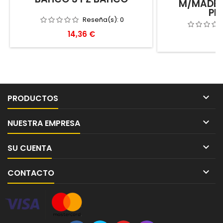
M/MADER
PR
Reseña(s):
0
Precio
14,36 €
P
9

PRODUCTOS

NUESTRA EMPRESA

SU CUENTA

CONTACTO