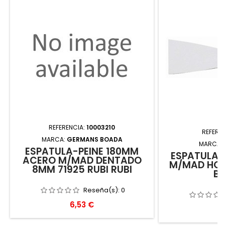
REFERENCIA:
10003210
REFERE
MARCA:
GERMANS BOADA
MARCA:
ESPATULA-PEINE 180MM
ESPATULA 
ACERO M/MAD DENTADO
M/MAD HOJ
8MM 71925 RUBI RUBI
B
Reseña(s):
0
Precio
6,53 €
P
7