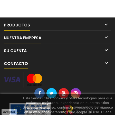

PRODUCTOS

NUESTRA EMPRESA

SU CUENTA

CONTACTO
Esta tienda utiliza cookies y otras tecnologías para que
podamos mejorar su experiencia en nuestros sitios.
Si acepta este aviso, continúa navegando o permanece
aceptar
en la web, consideraremos que acepta su uso. Puede