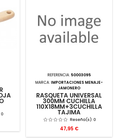
REFERENCIA:
50003095
MARCA:
IMPORTACIONES MENAJE-
JAMONERO
R
ESPA
HOJA
RASQUETA UNIVERSAL
O
300MM CUCHILLA
110X18MM+3CUCHILLA
TAJIMA
:
0
Reseña(s):
0
Precio
47,95 €