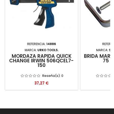
REFERENCIA:
14886
REFERE
MARCA:
URKO TOOLS.
MARCA:
SU
MORDAZA RAPIDA QUICK
BRIDA MARQ
CHANGE IRWIN 506QCEL7-
75 X
150
Reseña(s):
0
Precio
P
37,27 €
5