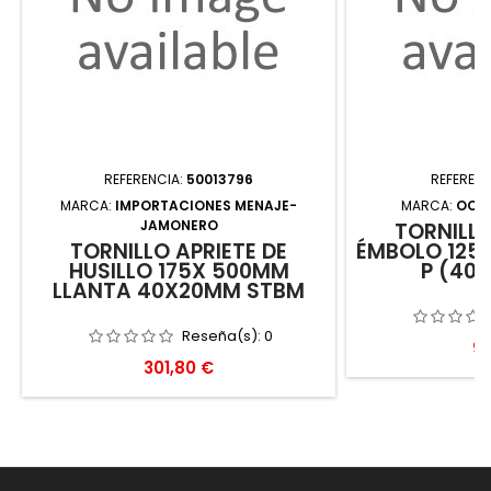
REFERENCIA:
50013796
REFERENC
MARCA:
IMPORTACIONES MENAJE-
MARCA:
OCA
JAMONERO
TORNILLO
TORNILLO APRIETE DE
ÉMBOLO 125
HUSILLO 175X 500MM
P (40
LLANTA 40X20MM STBM
Reseña(s):
0
Pr
95
Precio
301,80 €