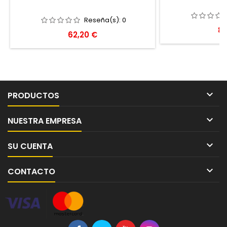
Reseña(s):
0
Pr
88
Precio
62,20 €

PRODUCTOS

NUESTRA EMPRESA

SU CUENTA

CONTACTO