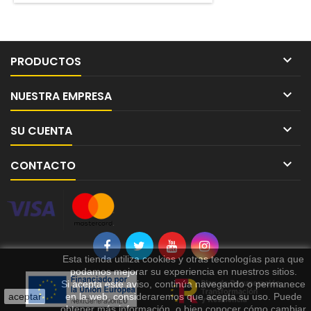

PRODUCTOS

NUESTRA EMPRESA

SU CUENTA

CONTACTO
Esta tienda utiliza cookies y otras tecnologías para que
podamos mejorar su experiencia en nuestros sitios.
Si acepta este aviso, continúa navegando o permanece
aceptar
en la web, consideraremos que acepta su uso. Puede
obtener más información, o bien conocer cómo cambiar