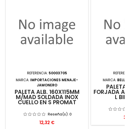
REFERENCIA:
50003705
REFERENC
MARCA:
IMPORTACIONES MENAJE-
MARCA:
BELLO
JAMONERO
PALETA 
PALETA ALB. 160X115MM
FORJADA AC
M/MAD SOLDADA INOX
L BI
CUELLO EN S PROMAT
Reseña(s):
0
Pr
34
Precio
12,32 €