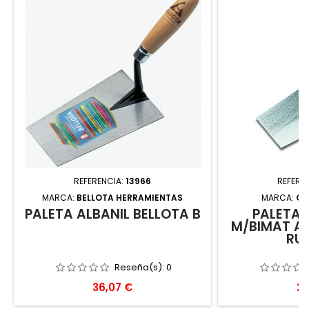
REFERENCIA:
13966
REFERE
MARCA:
BELLOTA HERRAMIENTAS
MARCA:
GE
PALETA ALBAÑIL BELLOTA B
PALETA 
M/BIMAT AC
RUB
Reseña(s):
0
Precio
Pr
36,07 €
26