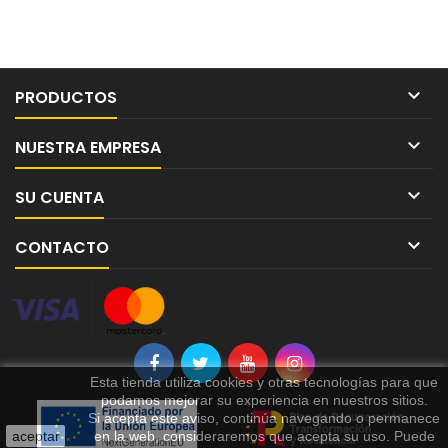

PRODUCTOS

NUESTRA EMPRESA

SU CUENTA

CONTACTO
Esta tienda utiliza cookies y otras tecnologías para que
podamos mejorar su experiencia en nuestros sitios.
Si acepta este aviso, continúa navegando o permanece
aceptar
en la web, consideraremos que acepta su uso. Puede