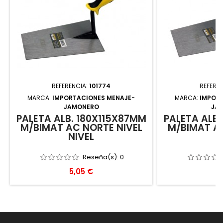
REFERENCIA:
101774
REFERE
MARCA:
IMPORTACIONES MENAJE-
MARCA:
IMPOR
JAMONERO
JA
PALETA ALB. 180X115X87MM
PALETA ALB
M/BIMAT AC NORTE NIVEL
M/BIMAT AC
NIVEL
N
Reseña(s):
0
Precio
P
5,05 €
5