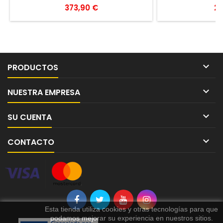
Precio
Pr
373,90 €
28

PRODUCTOS

NUESTRA EMPRESA

SU CUENTA

CONTACTO
Esta tienda utiliza cookies y otras tecnologías para que
podamos mejorar su experiencia en nuestros sitios.