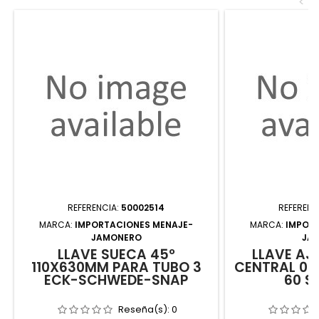
<
REFERENCIA:
50002514
REFERENC
MARCA:
IMPORTACIONES MENAJE-
MARCA:
IMPOR
JAMONERO
JA
LLAVE SUECA 45º
LLAVE AJ
110X630MM PARA TUBO 3
CENTRAL 08
ECK-SCHWEDE-SNAP
60 S
Reseña(s):
0