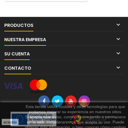

PRODUCTOS

NUESTRA EMPRESA

SU CUENTA

CONTACTO
Esta tienda utiliza cookies y otras tecnologías para que
podamos mejorar su experiencia en nuestros sitios.
Si acepta este aviso, continúa navegando o permanece
aceptar
en la web, consideraremos que acepta su uso. Puede
obtener más información, o bien conocer cómo cambiar