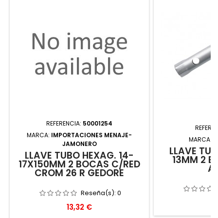
REFERENCIA:
50001254
REFERE
MARCA:
IMPORTACIONES MENAJE-
MARCA:
A
JAMONERO
LLAVE TUB
LLAVE TUBO HEXAG. 14-
13MM 2 B
17X150MM 2 BOCAS C/RED
A
CROM 26 R GEDORE
Reseña(s):
0
P
5
Precio
13,32 €