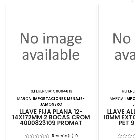
<
REFERENCIA:
50004613
REFERENC
MARCA:
IMPORTACIONES MENAJE-
MARCA:
IMPOR
JAMONERO
JA
LLAVE FIJA PLANA 12-
LLAVE ALLE
14X172MM 2 BOCAS CROM
10MM EXTC
4000823109 PROMAT
PET 9P
Reseña(s):
0