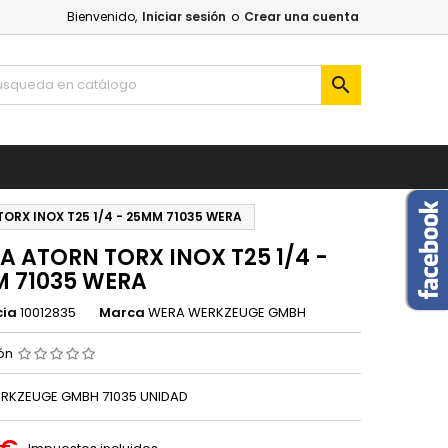
Bienvenido,
Iniciar sesión
o
Crear una cuenta

ORX INOX T25 1/4 - 25MM 71035 WERA
A ATORN TORX INOX T25 1/4 -
 71035 WERA
cia
10012835
Marca
WERA WERKZEUGE GMBH
ión
RKZEUGE GMBH 71035 UNIDAD