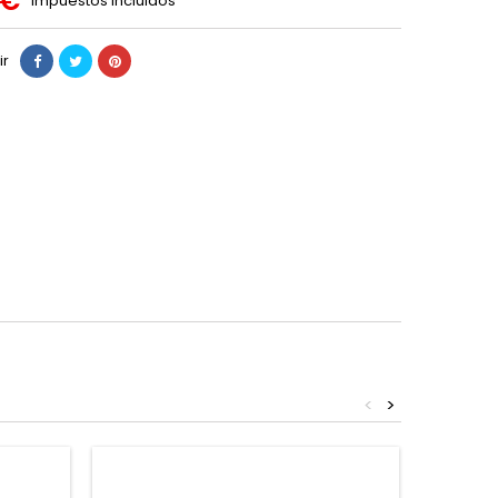
 €
Impuestos incluidos
ir
<
>