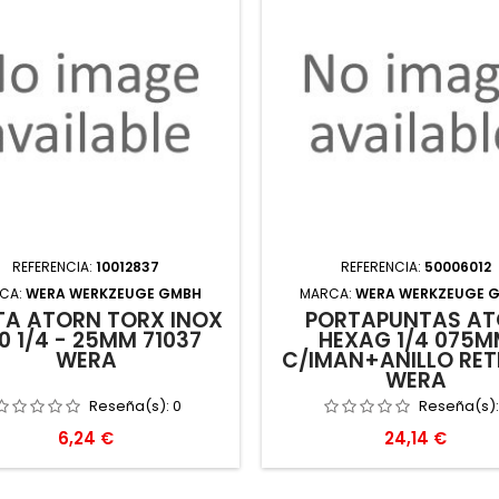
REFERENCIA:
10012837
REFERENCIA:
50006012
CA:
WERA WERKZEUGE GMBH
MARCA:
WERA WERKZEUGE 
TA ATORN TORX INOX
PORTAPUNTAS AT
0 1/4 - 25MM 71037
HEXAG 1/4 075
WERA
C/IMAN+ANILLO RET
WERA
Reseña(s):
0
Reseña(s)
Precio
Precio
6,24 €
24,14 €