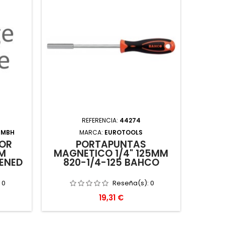
REFERENCIA:
44274
GMBH
MARCA:
EUROTOOLS
MARC
OR
PORTAPUNTAS
AD
MM
MAGNETICO 1/4" 125MM
MAGN
ENED
820-1/4-125 BAHCO
:
0
Reseña(s):
0
Precio
19,31 €