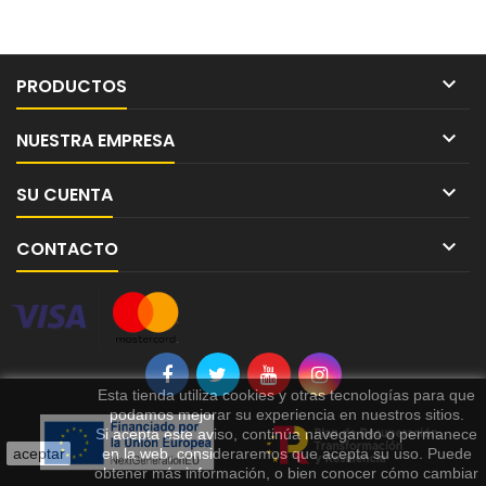

PRODUCTOS

NUESTRA EMPRESA

SU CUENTA

CONTACTO
Esta tienda utiliza cookies y otras tecnologías para que
podamos mejorar su experiencia en nuestros sitios.
Si acepta este aviso, continúa navegando o permanece
aceptar
en la web, consideraremos que acepta su uso. Puede
obtener más información, o bien conocer cómo cambiar