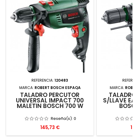
REFERENCIA:
120483
REFEREN
MARCA:
ROBERT BOSCH ESPAQA
MARCA:
ROBE
TALADRO PERCUTOR
TALADRO 
UNIVERSAL IMPACT 700
S/LLAVE EA
MALETIN BOSCH 700 W
BOSC
Reseña(s):
0
Precio
Pr
145,73 €
10