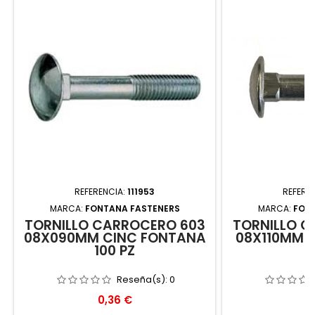
REFERENCIA:
111953
REFERE
MARCA:
FONTANA FASTENERS
MARCA:
FON
TORNILLO CARROCERO 603
TORNILLO C
08X090MM CINC FONTANA
08X110MM 
100 PZ
5
Reseña(s):
0
Precio
P
0,36 €
0