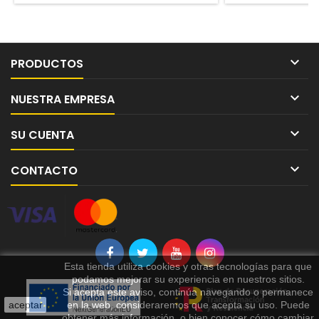

PRODUCTOS

NUESTRA EMPRESA

SU CUENTA

CONTACTO
Esta tienda utiliza cookies y otras tecnologías para que
podamos mejorar su experiencia en nuestros sitios.
Si acepta este aviso, continúa navegando o permanece
aceptar
en la web, consideraremos que acepta su uso. Puede
obtener más información, o bien conocer cómo cambiar