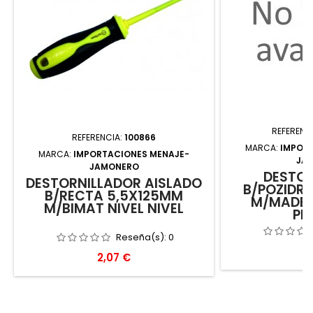
REFERENC
REFERENCIA:
100866
MARCA:
IMPOR
MARCA:
IMPORTACIONES MENAJE-
JA
JAMONERO
DESTOR
DESTORNILLADOR AISLADO
B/POZIDRI
B/RECTA 5,5X125MM
M/MADER
M/BIMAT NIVEL NIVEL
PR
Reseña(s):
0
P
7
Precio
2,07 €