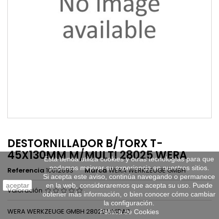
DESTORNILLADOR B/TORX T-
45X130MM M/MULTI 28025 WERA
Esta tienda utiliza cookies y otras tecnologías para que
podamos mejorar su experiencia en nuestros sitios.
Referencia
10012693
Marca
WERA WERKZEUGE GMBH
Si acepta este aviso, continúa navegando o permanece
aceptar
en la web, consideraremos que acepta su uso. Puede
Valoración
obtener más información, o bien conocer cómo cambiar
la configuración.
WERA WERKZEUGE GMBH 28025 UNIDAD
Política de Cookies