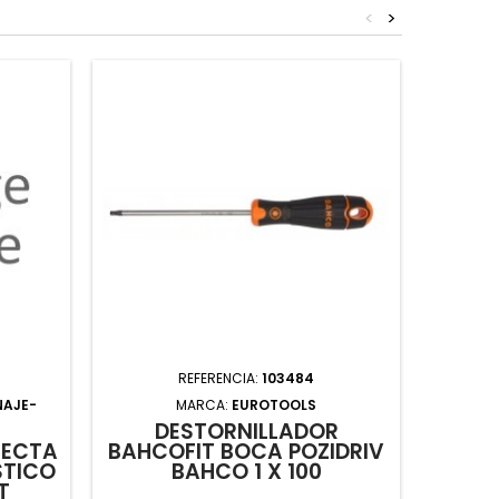
<
>
REFERENCIA:
103484
NAJE-
MARCA:
EUROTOOLS
MARC
DESTORNILLADOR
D
RECTA
BAHCOFIT BOCA POZIDRIV
B/P
STICO
BAHCO 1 X 100
M/M
T