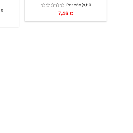
Reseña(s):
0
:
0
Precio
7,46 €