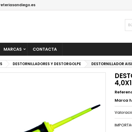
reteriasandiego.es
MARCAS
CONTACTA
S
DESTORNILLADORES Y DESTORGOLPE
DESTORNILLADOR AIS
DEST
4,0X
Referen
Marca
I
Valorac
IMPORTA