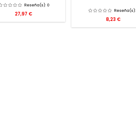
Reseña(s):
0
Reseña(s)
Precio
27,97 €
Precio
8,23 €