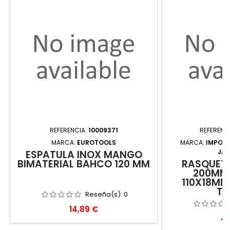
REFERENCIA:
10009371
REFERENC
MARCA:
EUROTOOLS
MARCA:
IMPOR
JA
ESPATULA INOX MANGO
BIMATERIAL BAHCO 120 MM
RASQUETA
200MM 
110X18MM
TA
Reseña(s):
0
Precio
14,89 €
Pr
45