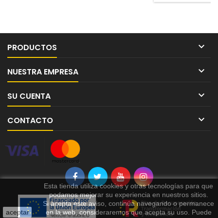

PRODUCTOS

NUESTRA EMPRESA

SU CUENTA

CONTACTO
Esta tienda utiliza cookies y otras tecnologías para que
podamos mejorar su experiencia en nuestros sitios.
Si acepta este aviso, continúa navegando o permanece
aceptar
en la web, consideraremos que acepta su uso. Puede